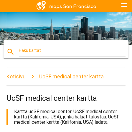
menu
search
Haku kartat
Kotisivu
UcSF medical center kartta
UcSF medical center kartta
Kartta ucSF medical center. UcSF medical center
kartta (Kalifornia, USA), jonka haluat tulostaa. UcSF
medical center kartta (Kalifornia, USA) ladata.