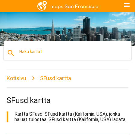
menu
search
Haku kartat
Kotisivu
SFusd kartta
SFusd kartta
Kartta SFusd. SFusd kartta (Kalifornia, USA), jonka
haluat tulostaa. SFusd kartta (Kalifornia, USA) ladata.