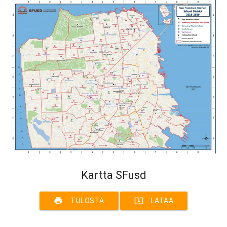
Kartta SFusd
print
system_update_alt
TULOSTA
LATAA