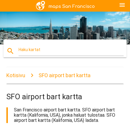
menu
search
Haku kartat
Kotisivu
SFO airport bart kartta
SFO airport bart kartta
San Francisco airport bart kartta. SFO airport bart
kartta (Kalifornia, USA), jonka haluat tulostaa. SFO
airport bart kartta (Kalifornia, USA) ladata.