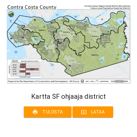
Kartta SF ohjaaja district
print
system_update_alt
TULOSTA
LATAA