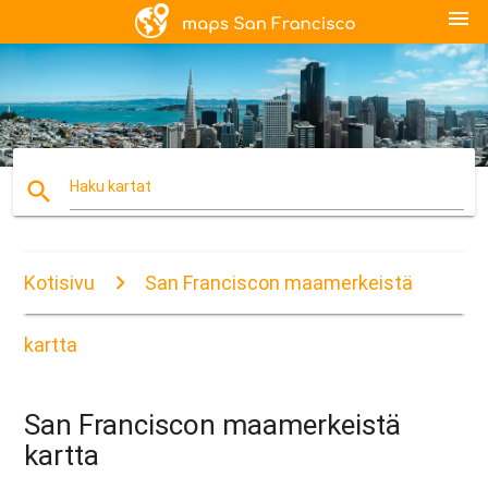
menu
search
Haku kartat
Kotisivu
San Franciscon maamerkeistä
kartta
San Franciscon maamerkeistä
kartta