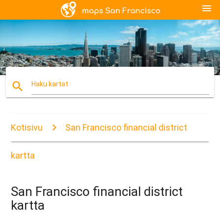
menu
search
Haku kartat
Kotisivu
San Francisco financial district
kartta
San Francisco financial district
kartta