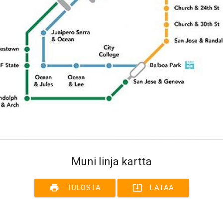
Muni linja kartta
print
system_update_alt
TULOSTA
LATAA