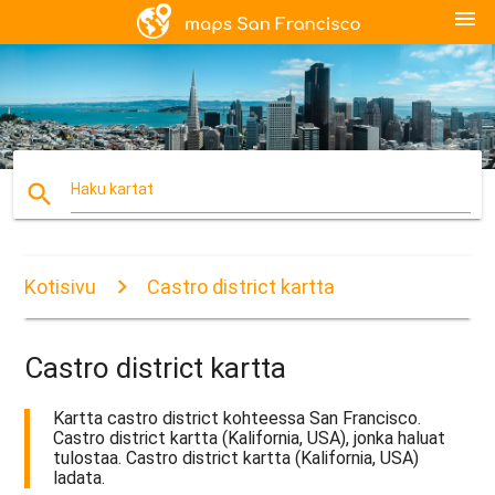
menu
search
Haku kartat
Kotisivu
Castro district kartta
Castro district kartta
Kartta castro district kohteessa San Francisco.
Castro district kartta (Kalifornia, USA), jonka haluat
tulostaa. Castro district kartta (Kalifornia, USA)
ladata.