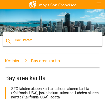
menu
search
Haku kartat
Kotisivu
Bay area kartta
Bay area kartta
SFO lahden alueen kartta. Lahden alueen kartta
(Kalifornia, USA), jonka haluat tulostaa. Lahden alueen
kartta (Kalifornia, USA) ladata.