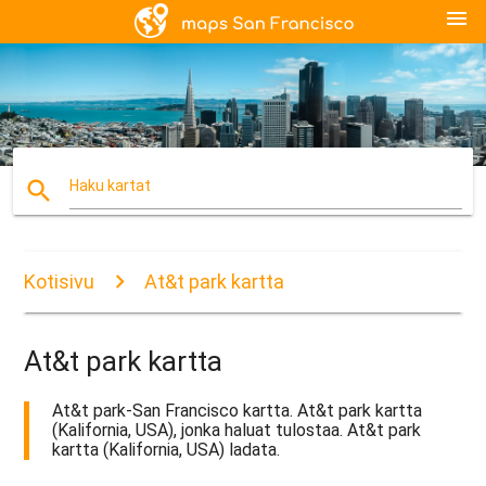
menu
search
Haku kartat
Kotisivu
At&t park kartta
At&t park kartta
At&t park-San Francisco kartta. At&t park kartta
(Kalifornia, USA), jonka haluat tulostaa. At&t park
kartta (Kalifornia, USA) ladata.